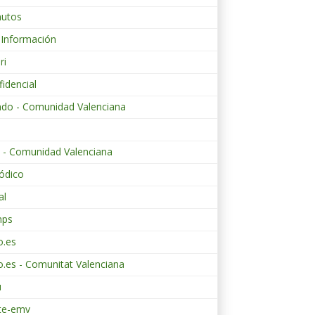
nutos
 Información
ri
fidencial
ndo - Comunidad Valenciana
s - Comunidad Valenciana
iódico
al
mps
o.es
io.es - Comunitat Valenciana
u
te-emv