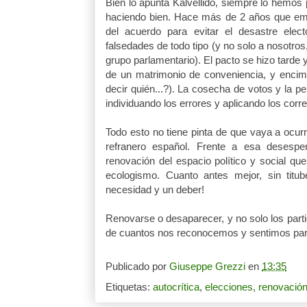
Bien lo apunta Kalvellido, siempre lo hemo
haciendo bien. Hace más de 2 años que em
del acuerdo para evitar el desastre ele
falsedades de todo tipo (y no solo a nosotros
grupo parlamentario). El pacto se hizo tarde
de un matrimonio de conveniencia, y encima
decir quién...?). La cosecha de votos y la pe
individuando los errores y aplicando los corr
Todo esto no tiene pinta de que vaya a ocurr
refranero español. Frente a esa desespe
renovación del espacio político y social qu
ecologismo. Cuanto antes mejor, sin titu
necesidad y un deber!
Renovarse o desaparecer, y no solo los partid
de cuantos nos reconocemos y sentimos parte
Publicado por
Giuseppe Grezzi
en
13:35
Etiquetas:
autocrítica
,
elecciones
,
renovació