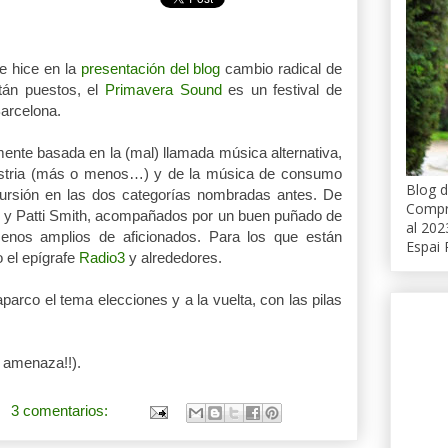
e hice en la
presentación del blog
cambio radical de
tán puestos, el
Primavera Sound
es un festival de
Barcelona.
lmente basada en la (mal) llamada música alternativa,
dustria (más o menos…) y de la música de consumo
Blog d
ncursión en las dos categorías nombradas antes. De
Compro
y Patti Smith, acompañados por un buen puñado de
al 202
enos amplios de aficionados. Para los que están
Espai 
o el epígrafe
Radio3
y alrededores.
arco el tema elecciones y a la vuelta, con las pilas
a amenaza!!).
3 comentarios: