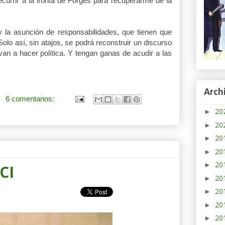
currir a la ironía de Forges para recuperarme de la
y la asunción de responsabilidades, que tienen que
Solo así, sin atajos, se podrá reconstruir un discurso
van a hacer política. Y tengan ganas de acudir a las
Arch
6 comentarios:
20
►
20
►
20
►
20
►
20
►
CI
20
►
20
►
20
►
20
►