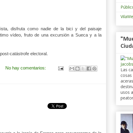
Públic
VilaW
vista, disfruta como nadie de la bici y del paisaje
último vídeo, fruto de una excursión a Sueca y a la
"Mue
Ciud
ost-catástrofe electoral.
No hay comentarios:
Las ca
cosas 
aceras
destin
usos a
peato