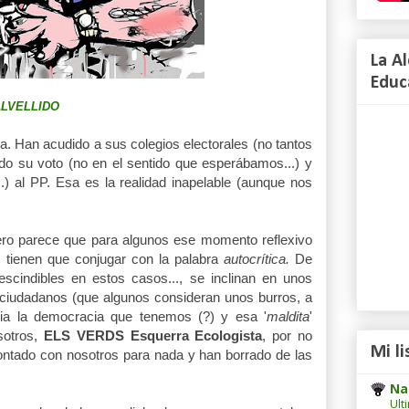
La A
Educ
LVELLIDO
. Han acudido a sus colegios electorales (no tantos
o su voto (no en el sentido que esperábamos...) y
.) al PP. Esa es la realidad inapelable (aunque nos
ro parece que para algunos ese momento reflexivo
o tienen que conjugar con la palabra
autocrítica.
De
scindibles en estos casos..., se inclinan en unos
s ciudadanos (que algunos consideran unos burros, a
hacia la democracia que tenemos (?) y esa '
maldita
'
sotros,
ELS VERDS Esquerra Ecologista
, por no
Mi li
contado con nosotros para nada y han borrado de las
Na
Ult