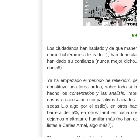
KA
Los ciudadanos han hablado y de que manera
como hubiéramos deseado...), han depositad
han dado su confianza (nunca mejor dicho..
duela!!)
Ya ha empezado el
'periodo de reflexión',
pe
constituye una tarea ardua, sobre todo si l
hecho los
comentarios
y las
análisis,
impre
casos en acusación sin paliativos hacia lo
secas!!...o algo por el estilo), en otros 
barrera del 5%, en otros también hacia no
dejarnos maltratar e humillar más (no han 
listas a Carles Arnal, algo más?).