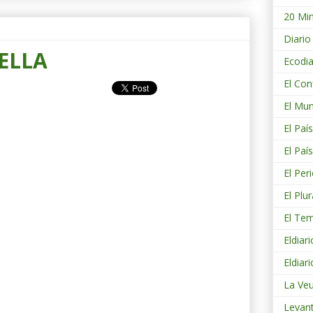
20 Mi
Diario
ELLA
Ecodia
El Con
El Mu
El País
El Paí
El Per
El Plur
El Te
Eldiari
Eldiar
La Ve
Levan