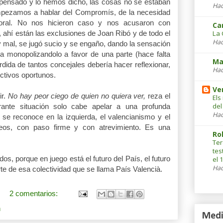
s pensado y lo hemos dicho, las cosas no se estaban
Hac
pezamos a hablar del Compromís, de la necesidad
ctoral. No nos hicieron caso y nos acusaron con
Ca
, ahí están las exclusiones de Joan Ribó y de todo el
La 
Hac
 y mal, se jugó sucio y se engaño, dando la sensación
 monopolizandolo a favor de una parte (hace falta
Ma
rdida de tantos concejales debería hacer reflexionar,
Hac
ectivos oportunos.
Ve
ir.
No hay peor ciego de quien no quiera ver,
reza el
Els
del
rante situación solo cabe apelar a una profunda
Hac
e se reconoce en la izquierda, el valencianismo y el
beos, con paso firme y con atrevimiento. Es una
Ro
Ter
tes
os, porque en juego está el futuro del País, el futuro
el 
Hac
 de esa colectividad que se llama País Valencià.
2 comentarios:
n
Medi