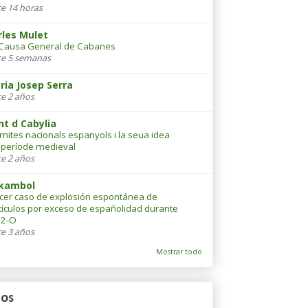
e 14 horas
rles Mulet
Causa General de Cabanes
e 5 semanas
ria Josep Serra
e 2 años
nt d Cabylia
 mites nacionals espanyols i la seua idea
 període medieval
e 2 años
kambol
cer caso de explosión espontánea de
tículos por exceso de españolidad durante
12-O
e 3 años
Mostrar todo
os