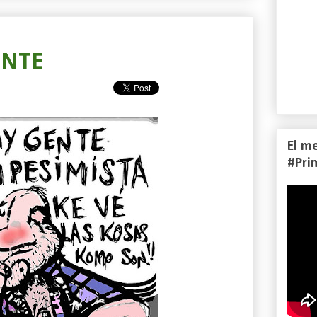
ENTE
El m
#Pri