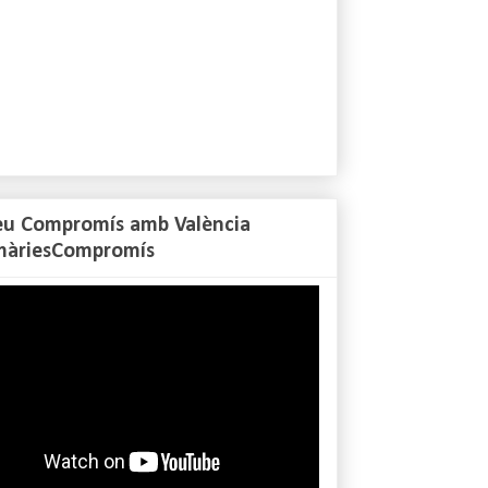
eu Compromís amb València
màriesCompromís