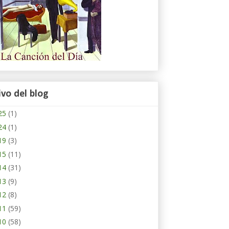
ivo del blog
25
(1)
24
(1)
19
(3)
15
(11)
14
(31)
13
(9)
12
(8)
11
(59)
10
(58)