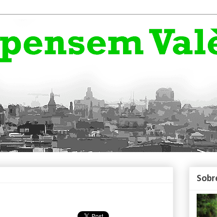
Sobr
D