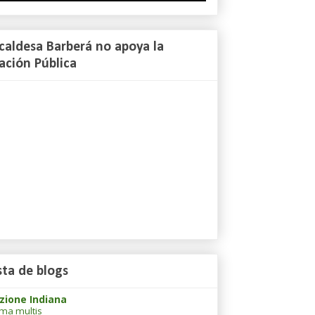
lcaldesa Barberá no apoya la
ación Pública
sta de blogs
zione Indiana
ima multis