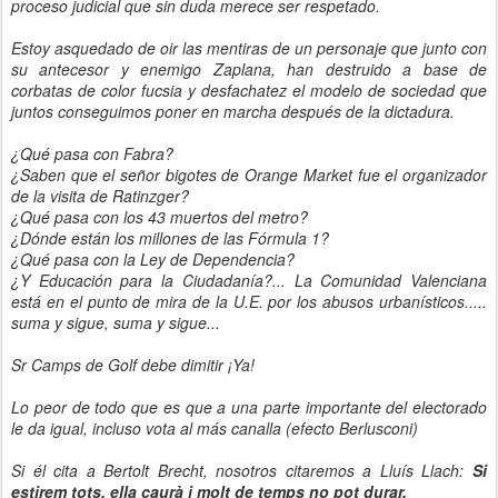
proceso judicial que sin duda merece ser respetado.
Estoy asquedado de oir las mentiras de un personaje que junto con
su antecesor y enemigo Zaplana, han destruido a base de
corbatas de color fucsia y desfachatez el modelo de sociedad que
juntos conseguimos poner en marcha después de la dictadura.
¿Qué pasa con Fabra?
¿Saben que el señor bigotes de Orange Market fue el organizador
de la visita de Ratinzger?
¿Qué pasa con los 43 muertos del metro?
¿Dónde están los millones de las Fórmula 1?
¿Qué pasa con la Ley de Dependencia?
¿Y Educación para la Ciudadanía?... La Comunidad Valenciana
está en el punto de mira de la U.E. por los abusos urbanísticos.....
suma y sigue, suma y sigue...
Sr Camps de Golf debe dimitir ¡Ya!
Lo peor de todo que es que a una parte importante del electorado
le da igual, incluso vota al más canalla (efecto Berlusconi)
Si él cita a Bertolt Brecht, nosotros citaremos a Lluís Llach:
Si
estirem tots, ella caurà i molt de temps no pot durar.