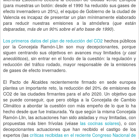
(para muestras un botón: desde el 1990 ha reducido sus gases de
efecto invernadero un 25%), el equipo de Gobierno de la ciudad de
Valencia es incapaz de presentar un plan mínimamente elaborado
para reducir nuestras emisiones a la atmósfera (
que están
dsiparadas, más de un 90% sobre el año base de 1990
).
Los primeros datos del plan de reducción del CO2
hechos públicos
por la Concejala Ramón-Llin son muy decepcionantes, porque
siguen centrando sus objetivos en avances muy limitados (
y casi
anecdóticos
), sin entrar en el fondo de la cuestión: la regulación y
reducción del tráfico rodado, mayor responsable de la emisiones
de gases de efecto invernadero.
El Pacto de Alcaldes recientemente firmado en sede europea
plantea un importante reto, la reducción del 20% de emisiones de
CO2 de las ciudades firmantes para el año 2020. Un objetivo que
se puede conseguir, que pero obliga a la Concejalia de Cambio
Climático a abordar la cuestión con más empeño de lo que lo ha
hecho desde que fue instaurada. Ya que según la misma Concejala
Ramón-Llin, las actuaciones han sido aisladas y muy limitadas, con
propuestas más bien frívolas (véase
las cocinas solares
), o con
decepcionantes actuaciones que han recibido el castigo de los
expertos (las
críticas recibidas en el reciente Congreso Nacional de