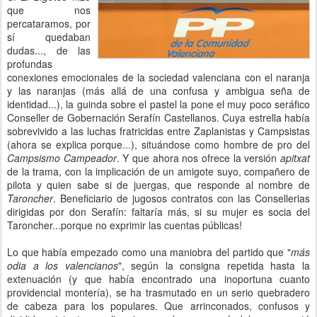
que nos
percataramos, por
sí quedaban
dudas..., de las
profundas
conexiones emocionales de la sociedad valenciana con el naranja
y las naranjas (más allá de una confusa y ambigua seña de
identidad...), la guinda sobre el pastel la pone el muy poco seráfico
Conseller de Gobernación Serafín Castellanos. Cuya estrella había
sobrevivido a las luchas fratricidas entre Zaplanistas y Campsistas
(ahora se explica porque...), situándose como hombre de pro del
Campsismo Campeador
. Y que ahora nos ofrece la versión
apitxat
de la trama, con la implicación de un amigote suyo, compañero de
pilota y quien sabe si de juergas, que responde al nombre de
Taroncher
. Beneficiario de jugosos contratos con las Consellerias
dirigidas por don Serafín: faltaría más, si su mujer es socia del
Taroncher...porque no exprimir las cuentas públicas!
Lo que había empezado como una maniobra del partido que "
más
odia a los valencianos
", según la consigna repetida hasta la
extenuación (y que había encontrado una inoportuna cuanto
providencial montería), se ha trasmutado en un serio quebradero
de cabeza para los populares. Que arrinconados, confusos y