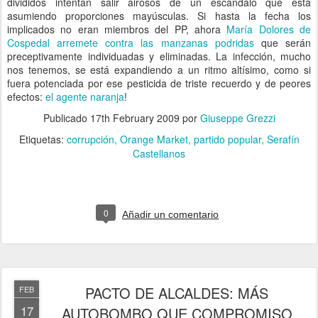
divididos intentan salir airosos de un escándalo que está
asumiendo proporciones mayúsculas. Si hasta la fecha los
implicados no eran miembros del PP, ahora
María Dolores de
Cospedal arremete contra las manzanas podridas
que serán
preceptivamente individuadas y eliminadas. La infección, mucho
nos tenemos, se está expandiendo a un ritmo altísimo, como si
fuera potenciada por ese pesticida de triste recuerdo y de peores
efectos:
el agente naranja
!
Publicado
17th February 2009
por
Giuseppe Grezzi
Etiquetas:
corrupción
Orange Market
partido popular
Serafín
Castellanos
0
Añadir un comentario
PACTO DE ALCALDES: MÁS
FEB
17
AUTOBOMBO QUE COMPROMISO