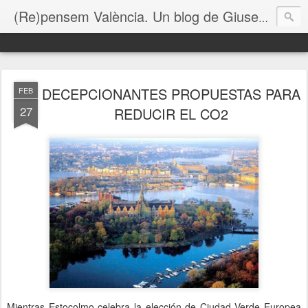
(Re)pensem València. Un blog de Giuseppe Grezzi
DECEPCIONANTES PROPUESTAS PARA
FEB
27
REDUCIR EL CO2
Mientras Estocolmo celebra la elección de Ciudad Verde Europea