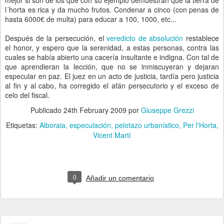
mejor si son de los que con su ejemplo demuestran que la tierra de
l´horta es rica y da mucho frutos. Condenar a cinco (con penas de
hasta 6000€ de multa) para educar a 100, 1000, etc...
Después de la persecución, el
veredicto de absolución
restablece
el honor, y espero que la serenidad, a estas personas, contra las
cuales se había abierto una cacería insultante e indigna. Con tal de
que aprendieran la lección, que no se inmiscuyeran y dejaran
especular en paz. El juez en un acto de justicia, tardía pero justicia
al fin y al cabo, ha corregido el afán persecutorio y el exceso de
celo del fiscal.
Publicado
24th February 2009
por
Giuseppe Grezzi
Etiquetas:
Alboraia
especulación
pelotazo urbanístico
Per l'Horta
Vicent Martí
0
Añadir un comentario