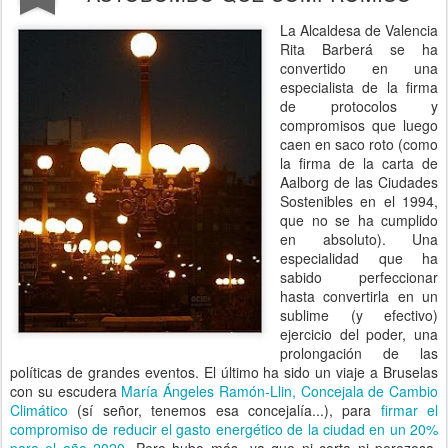
La Alcaldesa de Valencia
Rita Barberá se ha
convertido en una
especialista de la firma
de protocolos y
compromisos que luego
caen en saco roto (como
la firma de la carta de
Aalborg de las Ciudades
Sostenibles en el 1994,
que no se ha cumplido
en absoluto). Una
especialidad que ha
sabido perfeccionar
hasta convertirla en un
sublime (y efectivo)
ejercicio del poder, una
prolongación de las
políticas de grandes eventos. El último ha sido un viaje a Bruselas
con su escudera
María Ángeles Ramón-Llin, Concejala de Cambio
Climático
(sí señor, tenemos esa concejalía...), para
firmar el
compromiso de reducir el gasto energético de la ciudad en un 20%