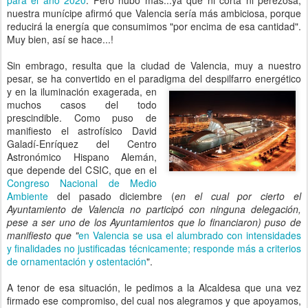
para el año 2020
. Pero hubo más...ya que ni corta ni perezosa,
nuestra munícipe afirmó que Valencia sería más ambiciosa, porque
reducirá la energía que consumimos "por encima de esa cantidad".
Muy bien, así se hace...!
Sin embrago, resulta que la ciudad de Valencia, muy a nuestro
pesar, se ha convertido en el paradigma del despilfarro energético
y en la iluminación exagerada,
en
muchos casos del todo
prescindible. Como puso de
manifiesto el astrofísico David
Galadí-Enríquez del Centro
Astronómico Hispano Alemán,
que depende del CSIC, que en el
Congreso Nacional de Medio
Ambiente
del pasado diciembre (
en el cual por cierto el
Ayuntamiento de Valencia no participó con ninguna delegación,
pese a ser uno de los Ayuntamientos que lo financiaron) puso de
manifiesto que "
en Valencia se usa el alumbrado con intensidades
y finalidades no justificadas técnicamente; responde más a criterios
de ornamentación y ostentación
".
A tenor de esa situación, le pedimos a la Alcaldesa que una vez
firmado ese compromiso, del cual nos alegramos y que apoyamos,