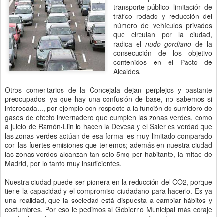
transporte público, limitación de
tráfico rodado y reducción del
número de vehículos privados
que circulan por la ciudad,
radica el
nudo gordiano
de la
consecución de los objetivo
contenidos en el Pacto de
Alcaldes.
Otros comentarios de la Concejala dejan perplejos y bastante
preocupados, ya que hay una confusión de base, no sabemos si
interesada..., por ejemplo con respecto a la función de sumidero de
gases de efecto invernadero que cumplen las zonas verdes, como
a juicio de Ramón-Llin lo hacen la Devesa y el Saler es verdad que
las zonas verdes actúan de esa forma, es muy limitado comparado
con las fuertes emisiones que tenemos; además en nuestra ciudad
las zonas verdes alcanzan tan solo 5mq por habitante, la mitad de
Madrid, por lo tanto muy insuficientes.
Nuestra ciudad puede ser pionera en la reducción del CO2, porque
tiene la capacidad y el compromiso ciudadano para hacerlo. Es ya
una realidad, que la sociedad está dispuesta a cambiar hábitos y
costumbres. Por eso le pedimos al Gobierno Municipal más coraje