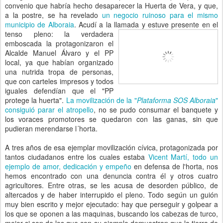
convenio que habría hecho desaparecer la Huerta de Vera, y que,
a la postre, se ha revelado
un negocio ruinoso para el mismo
municipio de Alboraia
. Acudí a la llamada y estuve presente en el
tenso pleno:
la verdadera
emboscada la protagonizaron el
Alcalde Manuel Álvaro y el PP
local, ya que habían organizado
una nutrida tropa de personas,
que con carteles impresos y todos
iguales defendían que el "PP
protege la huerta".
La movilización de la "
Plataforma SOS Alboraia
"
consiguió parar el atropello
, no se pudo consumar el banquete y
los voraces promotores se quedaron con las ganas, sin que
pudieran merendarse l´horta.
A tres años de esa ejemplar movilización cívica, protagonizada por
tantos ciudadanos entre los cuales estaba
Vicent Martí, todo un
ejemplo de amor, dedicación y empeño
en defensa de l'horta, nos
hemos encontrado con una denuncia contra él y otros cuatro
agricultores. Entre otras, se les acusa de desorden público, de
altercados y de haber interrupido el pleno. Todo según un guión
muy bien escrito y mejor ejecutado: hay que perseguir y golpear a
los que se oponen a las maquinas, buscando los cabezas de turco,