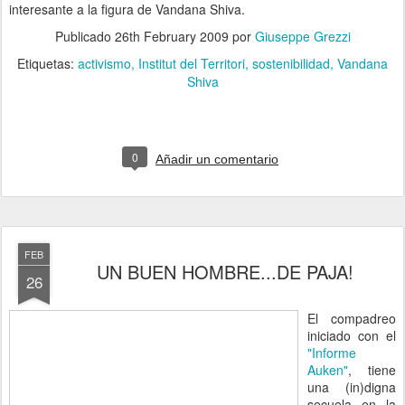
interesante a la figura de Vandana Shiva.
Publicado
26th February 2009
por
Giuseppe Grezzi
Etiquetas:
activismo
Institut del Territori
sostenibilidad
Vandana
Shiva
0
Añadir un comentario
FEB
UN BUEN HOMBRE...DE PAJA!
26
El compadreo
iniciado con el
"Informe
Auken"
, tiene
una (in)digna
secuela en la