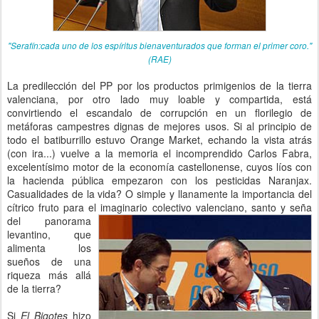
"Serafín:cada uno de los espíritus bienaventurados que forman el primer coro."
(RAE)
La predilección del PP por los productos primigenios de la tierra
valenciana, por otro lado muy loable y compartida, está
convirtiendo el escandalo de corrupción en un florilegio de
metáforas campestres dignas de mejores usos. Si al principio de
todo el batiburrillo estuvo Orange Market, echando la vista atrás
(con ira...) vuelve a la memoria el incomprendido Carlos Fabra,
excelentísimo motor de la economía castellonense, cuyos líos con
la hacienda pública empezaron con los pesticidas Naranjax.
Casualidades de la vida? O simple y llanamente la importancia del
cítrico fruto para el imaginario colectivo valenciano, santo y seña
del
panorama
levantino, que
alimenta los
sueños de una
riqueza más allá
de la tierra?
Si
El Bigotes
hizo