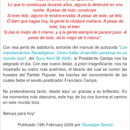
Lo que tu construyas durante años, alguno lo destruirá en una
noche. A pesar de todo, construye.
Si eres feliz, alguno te tendrá envidia. A pesar de todo, sé feliz.
El bien que hagas hoy, la gente lo olvidará mañana. A pesar de
todo, haz el bien.
Si das lo mejor de ti mismo, y a la gente siempre le parece poco. A
pesar de todo, da lo mejor de ti mismo
".
Con esa perla de sabiduría, extraída del manual de autoyuda "
Los
mandamientos Paradógicos. Cómo hallar el sentido personal en un
mundo loco
", del
Guru Kent M. Keith
, el Presidente Camps nos ha
alegrado el día. Con ese nuevo desliz, a priori insignificante, nos ha
mostrado su rostro más auténtico, el ideario del cual se nutren las
huestes del Partido Popular, las fuentes del conocimiento de las
cuales bebe el seudo-predicador Francisco Camps.
No pretendíamos tanto, desde aquí un gracias a su brillantez. En
los momentos más obscuros, este haz de luz nos ilumina el camino
en este mundo loco.
Aleluya para hoy!
Publicado
19th February 2009
por
Giuseppe Grezzi