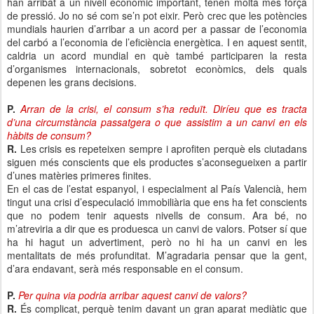
han arribat a un nivell econòmic important, tenen molta més força
de pressió. Jo no sé com se’n pot eixir. Però crec que les potències
mundials haurien d’arribar a un acord per a passar de l’economia
del carbó a l’economia de l’eficiència energètica. I en aquest sentit,
caldria un acord mundial en què també participaren la resta
d’organismes internacionals, sobretot econòmics, dels quals
depenen les grans decisions.
P.
Arran de la crisi, el consum s’ha reduït. Diríeu que es tracta
d’una circumstància passatgera o que assistim a un canvi en els
hàbits de consum?
R.
Les crisis es repeteixen sempre i aprofiten perquè els ciutadans
siguen més conscients que els productes s’aconsegueixen a partir
d’unes matèries primeres finites.
En el cas de l’estat espanyol, i especialment al País Valencià, hem
tingut una crisi d’especulació immobiliària que ens ha fet conscients
que no podem tenir aquests nivells de consum. Ara bé, no
m’atreviria a dir que es produesca un canvi de valors. Potser sí que
ha hi hagut un advertiment, però no hi ha un canvi en les
mentalitats de més profunditat. M’agradaria pensar que la gent,
d’ara endavant, serà més responsable en el consum.
P.
Per quina via podria arribar aquest canvi de valors?
R.
És complicat, perquè tenim davant un gran aparat mediàtic que