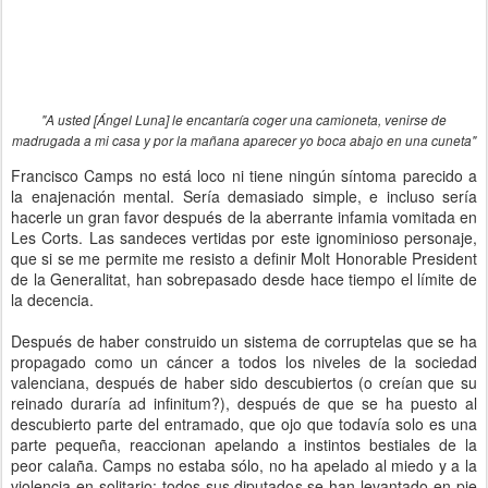
"A usted [Ángel Luna] le encantaría coger una camioneta, venirse de
madrugada a mi casa y por la mañana aparecer yo boca abajo en una cuneta"
Francisco Camps no está loco ni tiene ningún síntoma parecido a
la enajenación mental. Sería demasiado simple, e incluso sería
hacerle un gran favor después de la aberrante infamia vomitada en
Les Corts. Las sandeces vertidas por este ignominioso personaje,
que si se me permite me resisto a definir Molt Honorable President
de la Generalitat, han sobrepasado desde hace tiempo el límite de
la decencia.
Después de haber construido un sistema de corruptelas que se ha
propagado como un cáncer a todos los niveles de la sociedad
valenciana, después de haber sido descubiertos (o creían que su
reinado duraría ad infinitum?), después de que se ha puesto al
descubierto parte del entramado, que ojo que todavía solo es una
parte pequeña, reaccionan apelando a instintos bestiales de la
peor calaña. Camps no estaba sólo, no ha apelado al miedo y a la
violencia en solitario: todos sus diputados se han levantado en pie