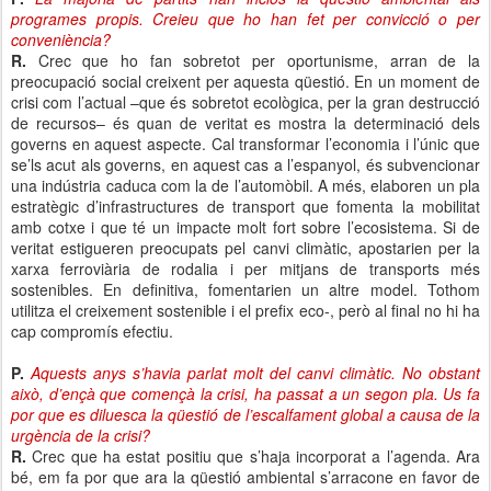
programes propis. Creieu que ho han fet per convicció o per
conveniència?
R.
Crec que ho fan sobretot per oportunisme, arran de la
preocupació social creixent per aquesta qüestió. En un moment de
crisi com l’actual –que és sobretot ecològica, per la gran destrucció
de recursos– és quan de veritat es mostra la determinació dels
governs en aquest aspecte. Cal transformar l’economia i l’únic que
se’ls acut als governs, en aquest cas a l’espanyol, és subvencionar
una indústria caduca com la de l’automòbil. A més, elaboren un pla
estratègic d’infrastructures de transport que fomenta la mobilitat
amb cotxe i que té un impacte molt fort sobre l’ecosistema. Si de
veritat estigueren preocupats pel canvi climàtic, apostarien per la
xarxa ferroviària de rodalia i per mitjans de transports més
sostenibles. En definitiva, fomentarien un altre model. Tothom
utilitza el creixement sostenible i el prefix eco-, però al final no hi ha
cap compromís efectiu.
P.
Aquests anys s’havia parlat molt del canvi climàtic. No obstant
això, d’ençà que començà la crisi, ha passat a un segon pla. Us fa
por que es diluesca la qüestió de l’escalfament global a causa de la
urgència de la crisi?
R.
Crec que ha estat positiu que s’haja incorporat a l’agenda. Ara
bé, em fa por que ara la qüestió ambiental s’arracone en favor de