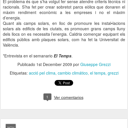
El problema és que s’ha volgut fer sense atendre criteris tècnics ni
racionals. S’ha fet per crear sobretot parcs eòlics que donaren el
màxim rendiment econòmic a les empreses i no el màxim
d’energia.
Quant als camps solars, en lloc de promoure les instal•lacions
solars als edificis de les ciutats, es promouen grans camps lluny
dels llocs on es necessita l’energia. Caldria començar equipant els
edificis públics amb plaques solars, com ha fet la Universitat de
València.
*Entrevista en el semanario
El Temps
.
Publicado
1st December 2009
por
Giuseppe Grezzi
Etiquetas:
acció pel clima
cambio climático
el temps
grezzi
1
Ver comentarios
NOV