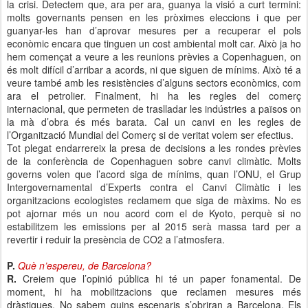
la crisi. Detectem que, ara per ara, guanya la visió a curt termini:
molts governants pensen en les pròximes eleccions i que per
guanyar-les han d’aprovar mesures per a recuperar el pols
econòmic encara que tinguen un cost ambiental molt car. Això ja ho
hem començat a veure a les reunions prèvies a Copenhaguen, on
és molt difícil d’arribar a acords, ni que siguen de mínims. Això té a
veure també amb les resistències d’alguns sectors econòmics, com
ara el petrolier. Finalment, hi ha les regles del comerç
internacional, que permeten de traslladar les indústries a països on
la mà d’obra és més barata. Cal un canvi en les regles de
l’Organització Mundial del Comerç si de veritat volem ser efectius.
Tot plegat endarrereix la presa de decisions a les rondes prèvies
de la conferència de Copenhaguen sobre canvi climàtic. Molts
governs volen que l’acord siga de mínims, quan l’ONU, el Grup
Intergovernamental d’Experts contra el Canvi Climàtic i les
organitzacions ecologistes reclamem que siga de màxims. No es
pot ajornar més un nou acord com el de Kyoto, perquè si no
estabilitzem les emissions per al 2015 serà massa tard per a
revertir i reduir la presència de CO2 a l’atmosfera.
P.
Què n’espereu, de Barcelona?
R.
Creiem que l’opinió pública hi té un paper fonamental. De
moment, hi ha mobilitzacions que reclamen mesures més
dràstiques. No sabem quins escenaris s’obriran a Barcelona. Els