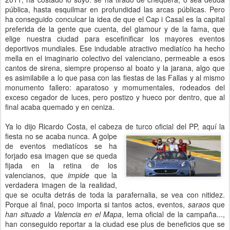
pública, hasta esquilmar en profundidad las arcas públicas. Pero
ha conseguido conculcar la idea de que el Cap i Casal es la capital
preferida de la gente que cuenta, del glamour y de la fama, que
elige nuestra ciudad para escefinificar los mayores eventos
deportivos mundiales. Ese indudable atractivo mediatíco ha hecho
mella en el imaginario colectivo del valenciano, permeable a esos
cantos de sirena, siempre propenso al boato y la jarana, algo que
es asimilabile a lo que pasa con las fiestas de las Fallas y al mismo
monumento fallero: aparatoso y momumentales, rodeados del
exceso cegador de luces, pero postizo y hueco por dentro, que al
final acaba quemado y en ceniza.
Ya lo dijo Ricardo Costa, el cabeza de turco oficial del PP, aquí la
fiesta no se
acaba nunca. A golpe
de eventos mediatícos se ha
forjado esa imagen que se queda
fijada en la retina de los
valencianos, que
impide
que la
verdadera imagen de la realidad,
que se oculta detrás de toda la parafernalia, se vea con nitidez.
Porque al final, poco importa si tantos actos, eventos,
saraos
que
han situado a Valencia en el Mapa
, lema oficial de la campaña...,
han conseguido reportar a la ciudad ese plus de beneficios que se