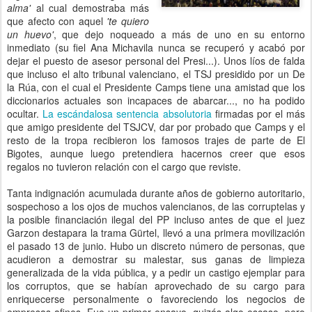
alma'
al cual demostraba más
que afecto con aquel
'te quiero
un huevo'
, que dejo noqueado a más de uno en su entorno
inmediato (su fiel Ana Michavila nunca se recuperó y acabó por
dejar el puesto de asesor personal del Presi...). Unos líos de falda
que incluso el alto tribunal valenciano, el TSJ presidido por un De
la Rúa, con el cual el Presidente Camps tiene una amistad que los
diccionarios actuales son incapaces de abarcar..., no ha podido
ocultar.
La escándalosa sentencia absolutoria
firmadas por el más
que amigo presidente del TSJCV, dar por probado que Camps y el
resto de la tropa recibieron los famosos trajes de parte de El
Bigotes, aunque luego pretendiera hacernos creer que esos
regalos no tuvieron relación con el cargo que reviste.
Tanta indignación acumulada durante años de gobierno autoritario,
sospechoso a los ojos de muchos valencianos, de las corruptelas y
la posible financiación ilegal del PP incluso antes de que el juez
Garzon destapara la trama Gürtel, llevó a una primera movilización
el pasado 13 de junio. Hubo un discreto número de personas, que
acudieron a demostrar su malestar, sus ganas de limpieza
generalizada de la vida pública, y a pedir un castigo ejemplar para
los corruptos, que se habían aprovechado de su cargo para
enriquecerse personalmente o favoreciendo los negocios de