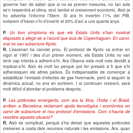
governs han de saber que si no es prenen mesures, no tan sols
se’n ressentirà el clima, sinó també el creixement econòmic. Això ja
ho advertia l’informe l’Stern. Si ara hi invertim l’1% del PIB,
evitarem d’haver-n’hi d’invertir el 20% d’ací a uns quants anys.
P.
Un bon símptoma és que els Estats Units s’han mostrat
disposats a afegir-se a l’acord que isca de Copenhaguen. En canvi,
mai no van subscriure Kyoto.
R.
L’escenari ha canviat prou. El protocol de Kyoto va entrar en
vigor el 1997 i des d’un primer moment, els Estats Units no van
tenir cap interès a adherir-s’hi. Ara Obama està molt més decidit a
implicar-s’hi. Això és molt bo perquè pot fer pressió a fi que s’hi
adheresquen els altres països. És indispensable de començar a
estabilitzar l’emissió d’efectes de gas hivernacle, però si seguim la
dinàmica actual, no ens en sortirem. I si continuen creixent, serà
molt difícil d’abordar el problema després.
P.
Les potències emergents, com ara la Xina, l’Índia i el Brasil,
arriben a Barcelona reclamant ajuda tecnològica i econòmica en
canvi de subscriure el nou protocol d’emissions. Com s’hauria de
resoldre aquesta situació?
R.
Això és complicat, perquè s’ha deixat que aquestes potències
creixeren a costa dels recursos naturals i les emissions. Ara, quan