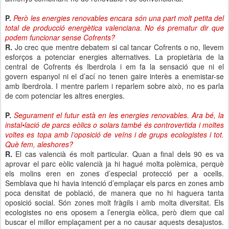
P.
Però les energies renovables encara són una part molt petita del
total de producció energètica valenciana. No és prematur dir que
podem funcionar sense Cofrents?
R.
Jo crec que mentre debatem si cal tancar Cofrents o no, llevem
esforços a potenciar energies alternatives. La propietària de la
central de Cofrents és Iberdrola i em fa la sensació que ni el
govern espanyol ni el d’ací no tenen gaire interès a enemistar-se
amb Iberdrola. I mentre parlem i reparlem sobre això, no es parla
de com potenciar les altres energies.
P.
Segurament el futur està en les energies renovables. Ara bé, la
instal•lació de parcs eòlics o solars també és controvertida i moltes
voltes es topa amb l’oposició de veïns i de grups ecologistes i tot.
Què fem, aleshores?
R.
El cas valencià és molt particular. Quan a final dels 90 es va
aprovar el parc eòlic valencià ja hi hagué molta polèmica, perquè
els molins eren en zones d’especial protecció per a ocells.
Semblava que hi havia intenció d’emplaçar els parcs en zones amb
poca densitat de població, de manera que no hi haguera tanta
oposició social. Són zones molt fràgils i amb molta diversitat. Els
ecologistes no ens oposem a l’energia eòlica, però diem que cal
buscar el millor emplaçament per a no causar aquests desajustos.