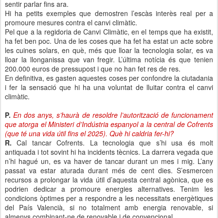
sentir parlar fins ara.
Hi ha petits exemples que demostren l’escàs interès real per a
promoure mesures contra el canvi climàtic.
Pel que a la regidoria de Canvi Climàtic, en el temps que ha existit,
ha fet ben poc. Una de les coses que ha fet ha estat un acte sobre
les cuines solars, en què, més que lloar la tecnologia solar, es va
lloar la llonganissa que van fregir. L’última notícia és que tenien
200.000 euros de pressupost i que no han fet res de res.
En definitiva, es gasten aquestes coses per confondre la ciutadania
i fer la sensació que hi ha una voluntat de lluitar contra el canvi
climàtic.
P.
En dos anys, s’haurà de resoldre l’autorització de funcionament
que atorga el Ministeri d’Indústria espanyol a la central de Cofrents
(que té una vida útil fins el 2025). Què hi caldria fer-hi?
R.
Cal tancar Cofrents. La tecnologia que s’hi usa és molt
antiquada i tot sovint hi ha incidents tècnics. La darrera vegada que
n’hi hagué un, es va haver de tancar durant un mes i mig. L’any
passat va estar aturada durant més de cent dies. S’esmercen
recursos a prolongar la vida útil d’aquesta central agònica, que es
podrien dedicar a promoure energies alternatives. Tenim les
condicions òptimes per a respondre a les necessitats energètiques
del País Valencià, si no totalment amb energia renovable, si
almenys combinant-ne de renovable i de convencional.