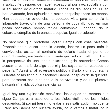
a aplaudirle después de haber acosado al portavoz socialista con
la acusación de quererle matarle. Todos los diputados del PP se
han levantado, han aplaudido a rabiar, despellejándose las manos.
Han quedado en evidencia, ha quedado vista para sentencia la
infamante trayectoria de una persona de cuya dignidad en muy
pocas ocasiones hemos tenido constancia. Rodeado de la
cobardía cómplice de la bancada popular, igual de culpable.
No sabemos que pretendía lograr Camps con esas palabras.
Probablemente tensar más la cuerda, lacerar un poco más la
convivencia, acusar al contrario de odiarlo hasta el punto de
quererlo matar, arrojando una infamia que solo se entiende desde
la perspectiva de una mente alucinada: ¿Ha pretendido Camps
acusar al contrario de algo que él y los suyos serían capaces de
pepetrar? Asasinar al adversario político y tirarlo a una cuneta...?
Cuántas cosas tiene que esconder Camps, después de la querella,
para perpetrar ese atentado a la convivencia y de un plumazo
balcanizar la vida pública valenciana?
Igual hay una explicación mesiánica, las etapas del martirio que
sigue Camps para ascender a los cielos víctima de los infieles
descreídos. Si por mi fuera, no le daría esa satisfacción: no cuente
Francisco Camps con nuestra ayuda, no le vamos a matar, no le