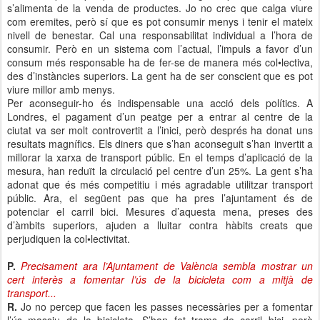
s’alimenta de la venda de productes. Jo no crec que calga viure
com eremites, però sí que es pot consumir menys i tenir el mateix
nivell de benestar. Cal una responsabilitat individual a l’hora de
consumir. Però en un sistema com l’actual, l’impuls a favor d’un
consum més responsable ha de fer-se de manera més col•lectiva,
des d’instàncies superiors. La gent ha de ser conscient que es pot
viure millor amb menys.
Per aconseguir-ho és indispensable una acció dels polítics. A
Londres, el pagament d’un peatge per a entrar al centre de la
ciutat va ser molt controvertit a l’inici, però després ha donat uns
resultats magnífics. Els diners que s’han aconseguit s’han invertit a
millorar la xarxa de transport públic. En el temps d’aplicació de la
mesura, han reduït la circulació pel centre d’un 25%. La gent s’ha
adonat que és més competitiu i més agradable utilitzar transport
públic. Ara, el següent pas que ha pres l’ajuntament és de
potenciar el carril bici. Mesures d’aquesta mena, preses des
d’àmbits superiors, ajuden a lluitar contra hàbits creats que
perjudiquen la col•lectivitat.
P.
Precisament ara l’Ajuntament de València sembla mostrar un
cert interès a fomentar l’ús de la bicicleta com a mitjà de
transport...
R.
Jo no percep que facen les passes necessàries per a fomentar