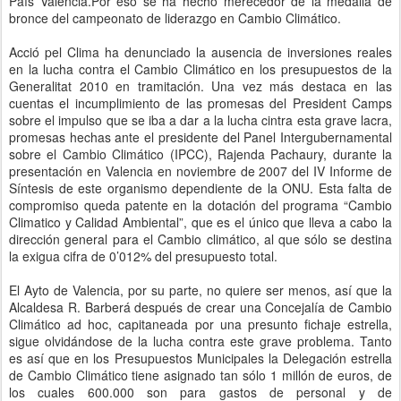
País Valencià.Por eso se ha hecho merecedor de la medalla de
bronce del campeonato de liderazgo en Cambio Climático.
Acció pel Clima ha denunciado la ausencia de inversiones reales
en la lucha contra el Cambio Climático en los presupuestos de la
Generalitat 2010 en tramitación. Una vez más destaca en las
cuentas el incumplimiento de las promesas del President Camps
sobre el impulso que se iba a dar a la lucha cintra esta grave lacra,
promesas hechas ante el presidente del Panel Intergubernamental
sobre el Cambio Climático (IPCC), Rajenda Pachaury, durante la
presentación en Valencia en noviembre de 2007 del IV Informe de
Síntesis de este organismo dependiente de la ONU. Esta falta de
compromiso queda patente en la dotación del programa “Cambio
Climatico y Calidad Ambiental”, que es el único que lleva a cabo la
dirección general para el Cambio climático, al que sólo se destina
la exigua cifra de 0’012% del presupuesto total.
El Ayto de Valencia, por su parte, no quiere ser menos, así que la
Alcaldesa R. Barberá después de crear una Concejalía de Cambio
Climático ad hoc, capitaneada por una presunto fichaje estrella,
sigue olvidándose de la lucha contra este grave problema. Tanto
es así que en los Presupuestos Municipales la Delegación estrella
de Cambio Climático tiene asignado tan sólo 1 millón de euros, de
los cuales 600.000 son para gastos de personal y de