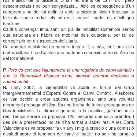
l’ús massiu de la bicicleta. S’han fet trams de carril bici, però
desconnectats i no ben senyalitzats… Això és conseqüència d’un
compromís no del tot definitiu amb la bicicleta. Volen impulsar la
bicicleta sense reduir els cotxes i aquest model és difícil que
funcione.
Caldria començar impulsant un pla de mobilitat sostenible seriós
que estudiara els hàbits de mobilitat dels ciutadans, per tal de
corregir primer els aspectes deficitaris.
Cal abordar el sistema de manera integral i, a més, tenir una visió
metropolitana i no d’unitats que no tenen connexió entre si. Això és
del tot ineficient.
P.
Però és cert que l’ajuntament té una regidoria de canvi climàtic i
que la Generalitat disposa d’una direcció general dedicada a
aquest àmbit.
R.
L’any 2007, la Generalitat va acollir el fòrum del Grup
Intergovernamental d’Experts Contra el Canvi Climàtic. Aleshores
es van decidir a crear aquests organismes, amb una voluntat
merament propagandística. És una forma de fer-se propaganda de
fites inexistents. La direcció general, a la pràctica, gairebé no fa
res. Temps enrere va proposar 125 mesures que calia prendre, i
des de la presentació no se n’ha tornat a saber res. A les Corts
Valencians es va proposar fa un any i mig la creació d’una comissió
d’estudi sobre el fenomen del canvi climàtic i no se n’ha tornat a