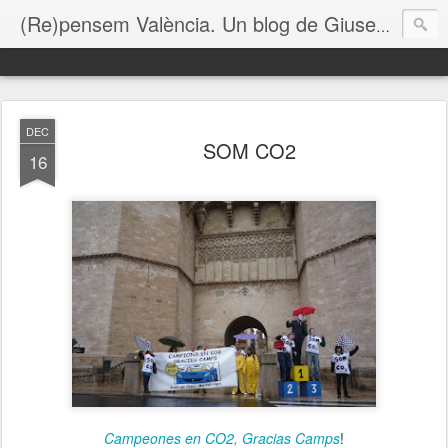
(Re)pensem València. Un blog de Giuseppe Grezzi
DEC
SOM CO2
16
Campeones en CO2, Gracias Camps
!