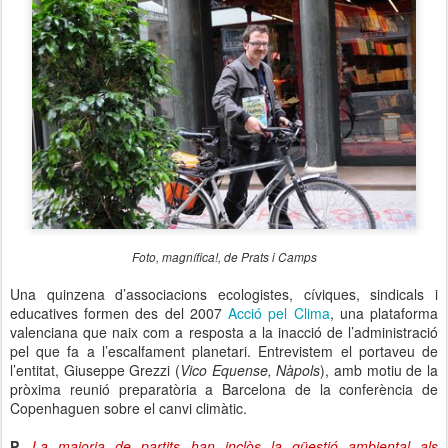
Foto, magnífica!, de Prats i Camps
Una quinzena d’associacions ecologistes, cíviques, sindicals i
educatives formen des del 2007
Acció pel Clima
, una plataforma
valenciana que naix com a resposta a la inacció de l’administració
pel que fa a l’escalfament planetari. Entrevistem el portaveu de
l’entitat, Giuseppe Grezzi (
Vico Equense, Nàpols
), amb motiu de la
pròxima reunió preparatòria a Barcelona de la conferència de
Copenhaguen sobre el canvi climàtic.
P.
La majoria de partits han inclòs la qüestió ambiental als