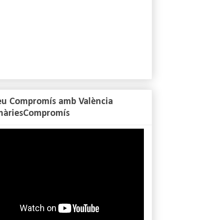
eu Compromís amb València
màriesCompromís