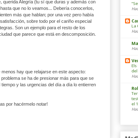
, querida Alegría (tu sí que duras y además con
“Se
, hasta que no lo veamos... Debería conocerlos,
Hac
enten más que hablan; por una vez pero había
Ca
 satisfacción, sobre todo por el cariño especial
La 
tegras. Son un ejemplo para el resto de los
Hac
ciudad que parece que está en descomposición.
Ma
Hac
Ve
Els
del
 menos hay que relajarse en este aspecto:
Hac
l problema se ha de presionar más para que se
tiempo y las urgencias del día a día lo entierren
Ro
Ter
tes
el 
ias por hacérmelo notar!
Hac