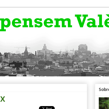
Sobr
IX