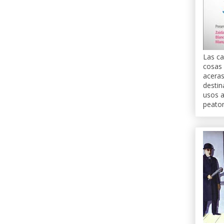
Las ca
cosas 
aceras
destin
usos a
peato