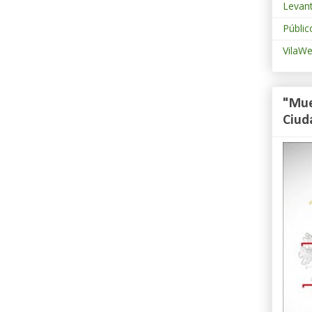
Levan
Públic
VilaW
"Mue
Ciud