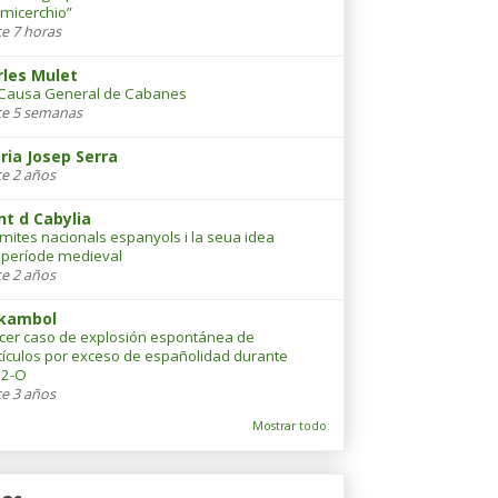
micerchio”
e 7 horas
rles Mulet
Causa General de Cabanes
e 5 semanas
ria Josep Serra
e 2 años
nt d Cabylia
 mites nacionals espanyols i la seua idea
 període medieval
e 2 años
kambol
cer caso de explosión espontánea de
tículos por exceso de españolidad durante
12-O
e 3 años
Mostrar todo