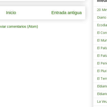
Medi
20 Mi
Inicio
Entrada antigua
Diario
Ecodia
viar comentarios (Atom)
El Con
El Mu
El País
El Paí
El Per
El Plur
El Te
Eldiari
Eldiar
La Ve