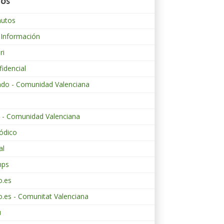
os
nutos
 Información
ri
fidencial
ndo - Comunidad Valenciana
s - Comunidad Valenciana
iódico
al
mps
o.es
io.es - Comunitat Valenciana
u