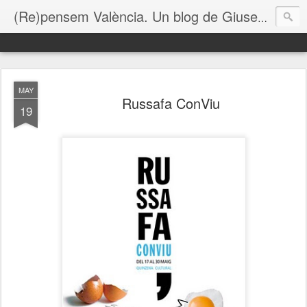
(Re)pensem València. Un blog de Giuseppe Grezzi
MAY
Russafa ConViu
19