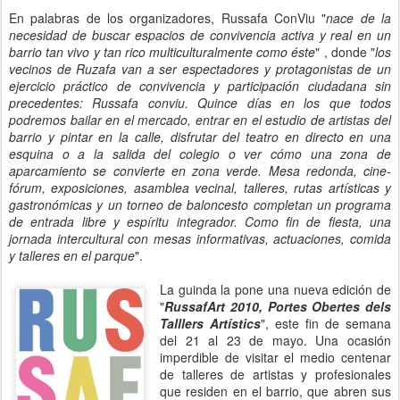
En palabras de los organizadores, Russafa ConViu "
nace de la
necesidad de buscar espacios de convivencia activa y real en un
barrio tan vivo y tan rico multiculturalmente como éste
" , donde "
los
vecinos de Ruzafa van a ser espectadores y protagonistas de un
ejercicio práctico de convivencia y participación ciudadana sin
precedentes: Russafa conviu. Quince días en los que todos
podremos bailar en el mercado, entrar en el estudio de artistas del
barrio y pintar en la calle, disfrutar del teatro en directo en una
esquina o a la salida del colegio o ver cómo una zona de
aparcamiento se convierte en zona verde. Mesa redonda, cine-
fórum, exposiciones, asamblea vecinal, talleres, rutas artísticas y
gastronómicas y un torneo de baloncesto completan un programa
de entrada libre y espíritu integrador. Como fin de fiesta, una
jornada intercultural con mesas informativas, actuaciones, comida
y talleres en el parque
".
La guinda la pone una nueva edición de
"
RussafArt 2010, Portes Obertes dels
Talllers Artístics
", este fin de semana
del 21 al 23 de mayo. Una ocasión
imperdible de visitar el medio centenar
de talleres de artistas y profesionales
que residen en el barrio, que abren sus