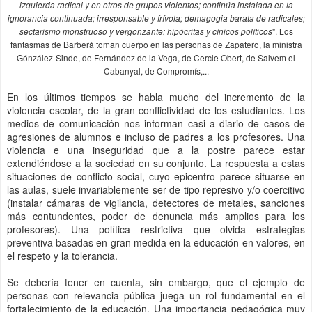
izquierda radical y en otros de grupos violentos; continúa instalada en la
ignorancia continuada; irresponsable y frívola; demagogia barata de radicales;
". Los
sectarismo monstruoso y vergonzante; hipócritas y cínicos políticos
fantasmas de Barberá toman cuerpo en las personas de Zapatero, la ministra
Gónzález-Sinde, de Fernández de la Vega, de Cercle Obert, de Salvem el
Cabanyal, de Compromís,...
En los últimos tiempos se habla mucho del incremento de la
violencia escolar, de la gran conflictividad de los estudiantes. Los
medios de comunicación nos informan casi a diario de casos de
agresiones de alumnos e incluso de padres a los profesores. Una
violencia e una inseguridad que a la postre parece estar
extendiéndose a la sociedad en su conjunto. La respuesta a estas
situaciones de conflicto social, cuyo epicentro parece situarse en
las aulas, suele invariablemente ser de tipo represivo y/o coercitivo
(instalar cámaras de vigilancia, detectores de metales, sanciones
más contundentes, poder de denuncia más amplios para los
profesores). Una política restrictiva que olvida estrategias
preventiva basadas en gran medida en la educación en valores, en
el respeto y la tolerancia.
Se debería tener en cuenta, sin embargo, que el ejemplo de
personas con relevancia pública juega un rol fundamental en el
fortalecimiento de la educación. Una importancia pedagógica muy