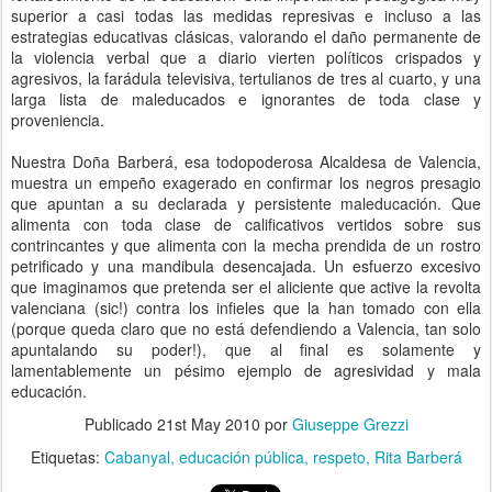
superior a casi todas las medidas represivas e incluso a las
estrategias educativas clásicas, valorando el daño permanente de
la violencia verbal que a diario vierten políticos crispados y
agresivos, la farádula televisiva, tertulianos de tres al cuarto, y una
larga lista de maleducados e ignorantes de toda clase y
proveniencia.
Nuestra Doña Barberá, esa todopoderosa Alcaldesa de Valencia,
muestra un empeño exagerado en confirmar los negros presagio
que apuntan a su declarada y persistente maleducación. Que
alimenta con toda clase de calificativos vertidos sobre sus
contrincantes y que alimenta con la mecha prendida de un rostro
petrificado y una mandibula desencajada. Un esfuerzo excesivo
que imaginamos que pretenda ser el aliciente que active la revolta
valenciana (sic!) contra los infieles que la han tomado con ella
(porque queda claro que no está defendiendo a Valencia, tan solo
apuntalando su poder!), que al final es solamente y
lamentablemente un pésimo ejemplo de agresividad y mala
educación.
Publicado
21st May 2010
por
Giuseppe Grezzi
Etiquetas:
Cabanyal
educación pública
respeto
Rita Barberá