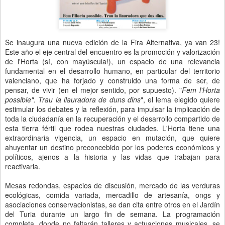
Se inaugura una nueva edición de la Fira Alternativa, ya van 23!
Este año el eje central del encuentro es la promoción y valorización
de l'Horta (sí, con mayúscula!), un espacio de una relevancia
fundamental en el desarrollo humano, en particular del territorio
valenciano, que ha forjado y construido una forma de ser, de
pensar, de vivir (en el mejor sentido, por supuesto). "
Fem l'Horta
possible". Trau la llauradora de duns dins
", el lema elegido quiere
estimular los debates y la reflexión, para impulsar la implicación de
toda la ciudadanía en la recuperación y el desarrollo compartido de
esta tierra fértil que rodea nuestras ciudades. L'Horta tiene una
extraordinaria vigencia, un espacio en mutación, que quiere
ahuyentar un destino preconcebido por los poderes económicos y
políticos, ajenos a la historia y las vidas que trabajan para
reactivarla.
Mesas redondas, espacios de discusión, mercado de las verduras
ecológicas, comida variada, mercadillo de artesanía, ongs y
asociaciones conservacionistas, se dan cita entre otros en el Jardín
del Turia durante un largo fin de semana. La programación
completa, donde no faltarán talleres y actuaciones musicales, se