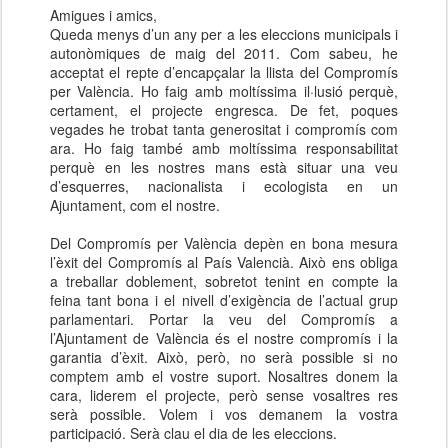
Amigues i amics,
Queda menys d’un any per a les eleccions municipals i
autonòmiques de maig del 2011. Com sabeu, he
acceptat el repte d’encapçalar la llista del Compromís
per València. Ho faig amb moltíssima il·lusió perquè,
certament, el projecte engresca. De fet, poques
vegades he trobat tanta generositat i compromís com
ara. Ho faig també amb moltíssima responsabilitat
perquè en les nostres mans està situar una veu
d’esquerres, nacionalista i ecologista en un
Ajuntament, com el nostre.
Del Compromís per València depèn en bona mesura
l’èxit del Compromís al País Valencià. Això ens obliga
a treballar doblement, sobretot tenint en compte la
feina tant bona i el nivell d’exigència de l’actual grup
parlamentari. Portar la veu del Compromís a
l’Ajuntament de València és el nostre compromís i la
garantia d’èxit. Això, però, no serà possible si no
comptem amb el vostre suport. Nosaltres donem la
cara, liderem el projecte, però sense vosaltres res
serà possible. Volem i vos demanem la vostra
participació. Serà clau el dia de les eleccions.